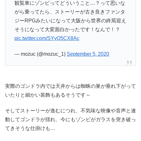
観覧車にゾンビってどういうこと…？って思いな
がら乗ってたら、ストーリーが古き良きファンタ
ジーRPGみたいになって大阪から世界の終焉迎え
そうになって大変面白かったです！なんで！？
pic.twitter.com/SYyQ5CX8Ac
— mozuc (@mozuc_1)
September 5, 2020
実際のゴンドラ内では天井からは蜘蛛の巣が垂れ下がって
いたりと細かい装飾もあるそうです～
そしてストーリーが進むにつれ、不気味な映像や音声と連
動してゴンドラが揺れ、今にもゾンビがガラスを突き破っ
てきそうな仕掛けも…