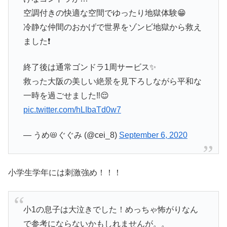
空調付きの快適な空間でゆったり地獄体験😁
冷静な仲間のおかげで世界をゾンビ地獄から救え
ました❗
終了後は通常ゴンドラ1周サービス✨
救った大阪の美しい絶景を見下ろしながら平和な
一時を過ごせました‼️😌
pic.twitter.com/hLIbaTd0w7
— うめ📛ぐぐみ (@cei_8)
September 6, 2020
小学生学年には刺激強め！！！
小1の息子は大泣きでした！めっちゃ怖がりなん
で参考にならないかもしれませんが。。