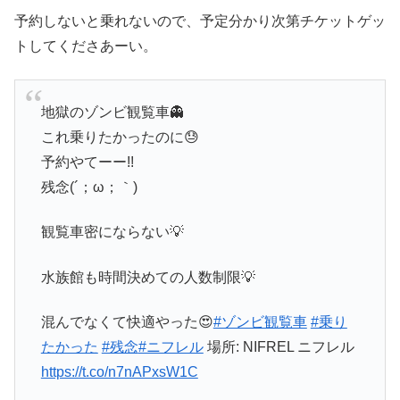
予約しないと乗れないので、予定分かり次第チケットゲッ
トしてくださあーい。
地獄のゾンビ観覧車👻
これ乗りたかったのに😓
予約やてーー!!
残念(´；ω；｀)
観覧車密にならない💡
水族館も時間決めての人数制限💡
混んでなくて快適やった😍
#ゾンビ観覧車
#乗り
たかった
#残念
#ニフレル
場所: NIFREL ニフレル
https://t.co/n7nAPxsW1C