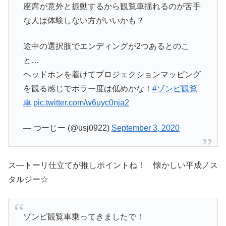
座席が意外と振動するから観覧車揺れるのが苦手
な人は体験しない方がいいかも？
途中の選択肢でエンディングが2つあるとのこ
と…
ヘッドホンを着けてプロジェクションマッピング
を観る感じでホラー度は低めかな！
#ゾンビ観覧
車
pic.twitter.com/w6uyc0nja2
— つーじー (@usj0922)
September 3, 2020
ス―トーリ仕立てが推しポイントね！ 懐かしい平成ノス
タルジー☆
ゾンビ観覧車乗ってきましたで！