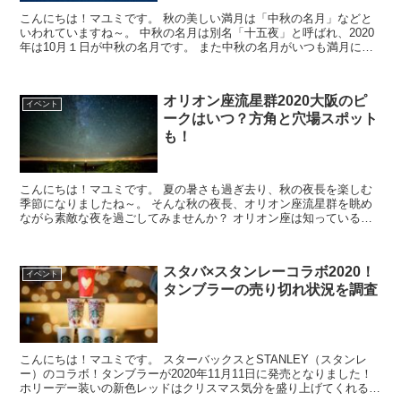
こんにちは！マユミです。 秋の美しい満月は「中秋の名月」などと
いわれていますね～。 中秋の名月は別名「十五夜」と呼ばれ、2020
年は10月１日が中秋の名月です。 また中秋の名月がいつも満月にな
るとは限らず、今年は次の日20...
オリオン座流星群2020大阪のピ
イベント
ークはいつ？方角と穴場スポット
も！
こんにちは！マユミです。 夏の暑さも過ぎ去り、秋の夜長を楽しむ
季節になりましたね～。 そんな秋の夜長、オリオン座流星群を眺め
ながら素敵な夜を過ごしてみませんか？ オリオン座は知っているけ
ど、その流星群？聞いたことないと言わ...
スタバ×スタンレーコラボ2020！
イベント
タンブラーの売り切れ状況を調査
こんにちは！マユミです。 スターバックスとSTANLEY（スタンレ
ー）のコラボ！タンブラーが2020年11月11日に発売となりました！
ホリーデー装いの新色レッドはクリスマス気分を盛り上げてくれる素