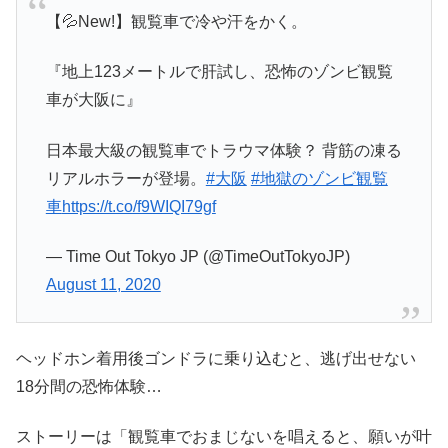
【💦New!】観覧車で冷や汗をかく。
『地上123メートルで肝試し、恐怖のゾンビ観覧
車が大阪に』
日本最大級の観覧車でトラウマ体験？ 背筋の凍る
リアルホラーが登場。
#大阪
#地獄のゾンビ観覧
車
https://t.co/f9WIQI79gf
— Time Out Tokyo JP (@TimeOutTokyoJP)
August 11, 2020
ヘッドホン着用後ゴンドラに乗り込むと、逃げ出せない
18分間の恐怖体験…
ストーリーは「観覧車でおまじないを唱えると、願いが叶